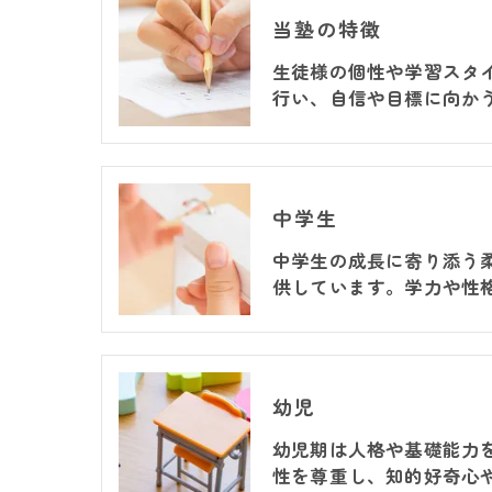
当塾の特徴
生徒様の個性や学習スタ
行い、自信や目標に向か
中学生
中学生の成長に寄り添う
供しています。学力や性
幼児
幼児期は人格や基礎能力
性を尊重し、知的好奇心