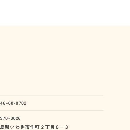
246-68-8782
970-8026
島県いわき市作町２丁目８−３