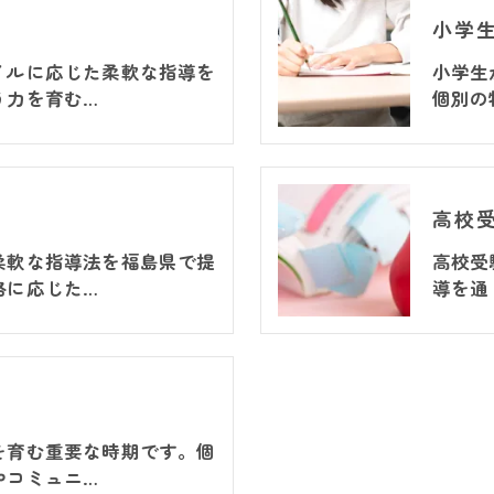
小学
イルに応じた柔軟な指導を
小学生
う力を育む…
個別の
高校
柔軟な指導法を福島県で提
高校受
格に応じた…
導を通
を育む重要な時期です。個
やコミュニ…