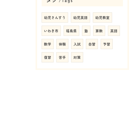
Tags
幼児さんすう
幼児英語
幼児教室
いわき市
福島県
塾
算数
英語
数学
体験
入試
自習
予習
復習
苦手
対策