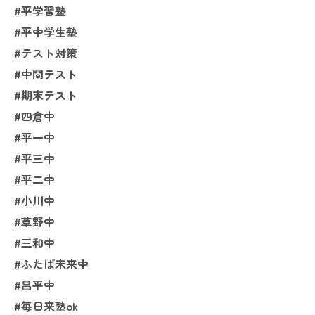
#平学習塾
#平中学生塾
#テスト対策
#中間テスト
#期末テスト
#四倉中
#平一中
#平三中
#平二中
#小川中
#草野中
#三和中
#ふたば未来中
#昌平中
#毎日来塾ok