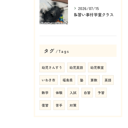
2026/07/15
📝習い事付学童クラス
タグ
Tags
幼児さんすう
幼児英語
幼児教室
いわき市
福島県
塾
算数
英語
数学
体験
入試
自習
予習
復習
苦手
対策