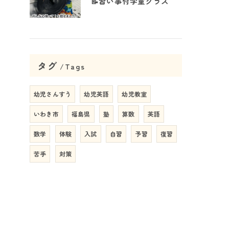
📝習い事付学童クラス
タグ
Tags
幼児さんすう
幼児英語
幼児教室
いわき市
福島県
塾
算数
英語
数学
体験
入試
自習
予習
復習
苦手
対策