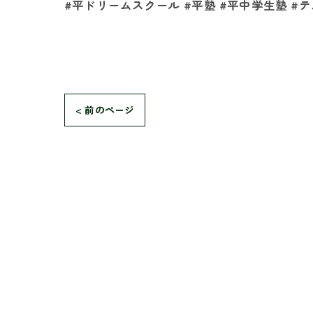
#平ドリームスクール #平塾 #平中学生塾 #
< 前のページ