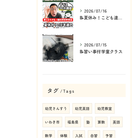
2026/07/16
📝夏休み！こども達の「ココ」を見て！👀
2026/07/15
📝習い事付学童クラス
タグ
Tags
幼児さんすう
幼児英語
幼児教室
いわき市
福島県
塾
算数
英語
数学
体験
入試
自習
予習