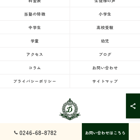
料金表
生徒様の声
当塾の特徴
小学生
中学生
高校受験
学童
幼児
アクセス
ブログ
コラム
お問い合わせ
プライバシーポリシー
サイトマップ
0246-68-8782
お問い合わせはこちら
© 2026 福島県いわき市の塾ならドリームスクール ALL RIGHTS RESERVED.