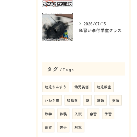
2026/07/15
📝習い事付学童クラス
タグ
Tags
幼児さんすう
幼児英語
幼児教室
いわき市
福島県
塾
算数
英語
数学
体験
入試
自習
予習
復習
苦手
対策