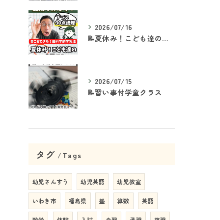
2026/07/16
📝夏休み！こども達の「ココ」を見て！👀
2026/07/15
📝習い事付学童クラス
タグ
Tags
幼児さんすう
幼児英語
幼児教室
いわき市
福島県
塾
算数
英語
数学
体験
入試
自習
予習
復習