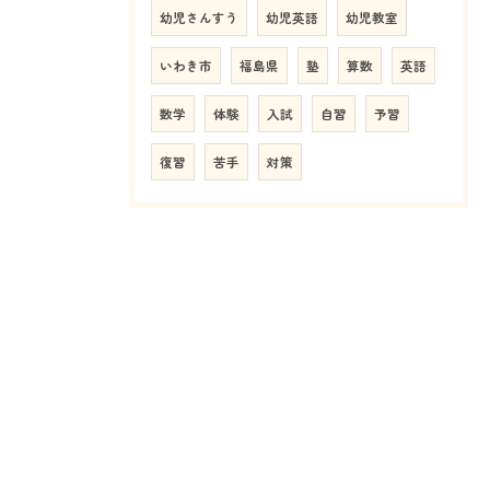
幼児さんすう
幼児英語
幼児教室
いわき市
福島県
塾
算数
英語
数学
体験
入試
自習
予習
復習
苦手
対策