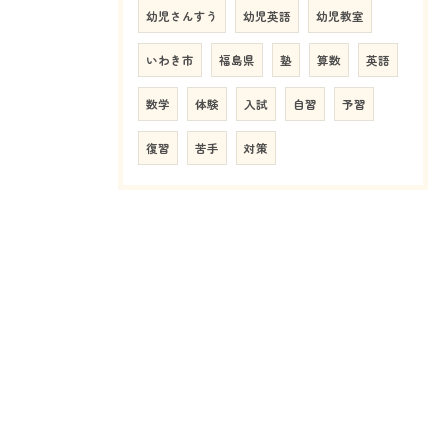
幼児さんすう
幼児英語
幼児教室
いわき市
福島県
塾
算数
英語
数学
体験
入試
自習
予習
復習
苦手
対策