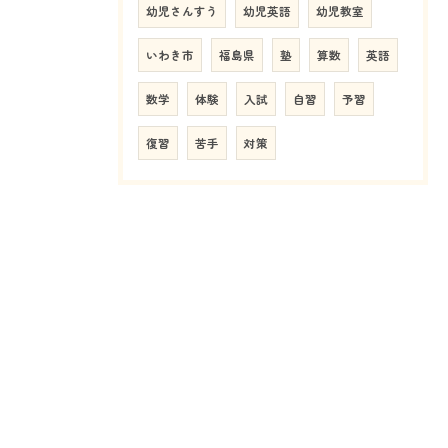
幼児さんすう
幼児英語
幼児教室
いわき市
福島県
塾
算数
英語
数学
体験
入試
自習
予習
復習
苦手
対策