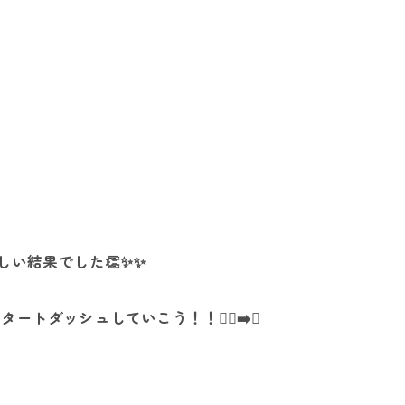
い結果でした👏✨✨
ッシュしていこう！！🏃‍♀️‍➡️✨