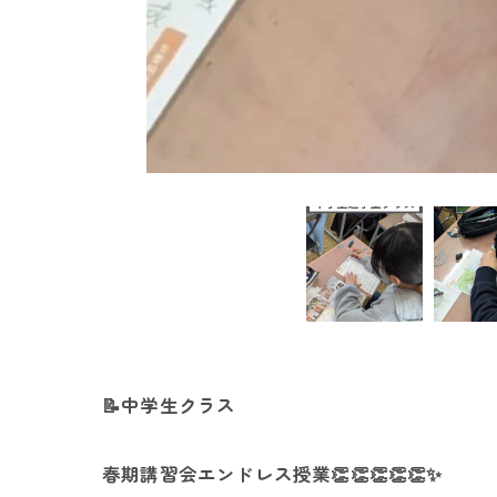
📝中学生クラス
春期講習会エンドレス授業👏👏👏👏👏✨