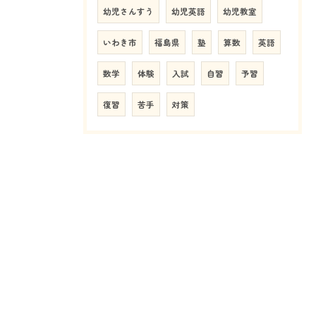
幼児さんすう
幼児英語
幼児教室
いわき市
福島県
塾
算数
英語
数学
体験
入試
自習
予習
復習
苦手
対策