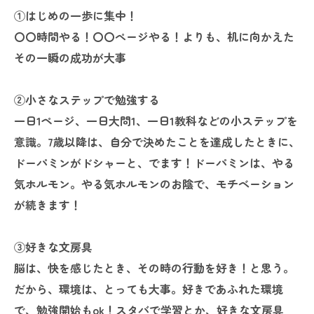
①はじめの一歩に集中！
〇〇時間やる！〇〇ぺージやる！よりも、机に向かえた
その一瞬の成功が大事
②小さなステップで勉強する
一日1ページ、一日大問1、一日1教科などの小ステップを
意識。7歳以降は、自分で決めたことを達成したときに、
ドーパミンがドシャーと、でます！ドーパミンは、やる
気ホルモン。やる気ホルモンのお陰で、モチベーション
が続きます！
③好きな文房具
脳は、快を感じたとき、その時の行動を好き！と思う。
だから、環境は、とっても大事。好きであふれた環境
で、勉強開始もok！スタバで学習とか、好きな文房具