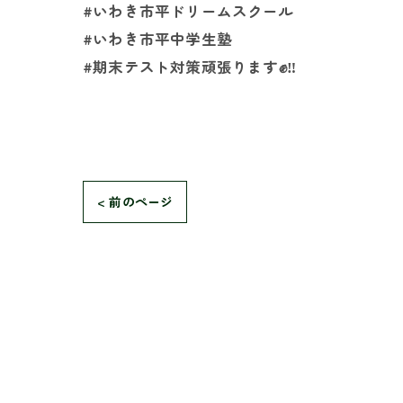
#いわき市平ドリームスクール
#いわき市平中学生塾
#期末テスト対策頑張ります✊‼️
< 前のページ