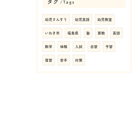
タグ
Tags
幼児さんすう
幼児英語
幼児教室
いわき市
福島県
塾
算数
英語
数学
体験
入試
自習
予習
復習
苦手
対策