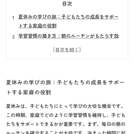
目次
夏休みの学びの旅：子どもたちの成長をサポー
トする家庭の役割
学習習慣の築き方：朝のルーチンがもたらす効
果とは
ゲーム感覚で楽しく学ぶ！効果的な学習教材の
選び方
親子で過ごす読書時間：共に学ぶ喜びを感じよ
夏休みの学びの旅：子どもたちの成長をサポー
う
トする家庭の役割
夏の特別ワークブックを活用した知識の定着法
楽しく続ける学習習慣のコツ：家庭でできるア
夏休みは、子どもたちにとって学びの大切な機会です。
イデア集
この時期、家庭でどのように学習習慣を維持し、子ども
子どもたちの成長を実感する夏休み：学習習慣
たちをサポートできるかが重要です。まず、毎日の朝の
形成のまとめ
ルーチンを確立することが大切です。決まった時間に起