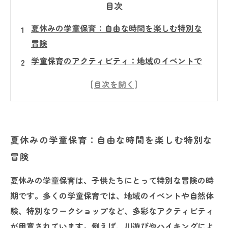
目次
夏休みの学童保育：自由な時間を楽しむ特別な
冒険
学童保育のアクティビティ：地域のイベントで
友達と盛り上がる
自然体験：子供たちが学ぶ夏の大冒険
創造力を育む工作タイム：親も驚くダイナミッ
クな作品
夏休みの学童保育：自由な時間を楽しむ特別な
充実した夏休みを過ごすための学童保育の魅力
冒険
親も安心！学童保育で見つける夏休みの過ごし
方
夏休みの学童保育は、子供たちにとって特別な冒険の時
楽しい思い出がいっぱい！学童保育が作る子ど
期です。多くの学童保育では、地域のイベントや自然体
もたちの夏休み
験、特別なワークショップなど、多彩なアクティビティ
が用意されています。例えば、川遊びやハイキングによ