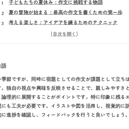
子どもたちの夏休み：作文に挑戦する物語
夏の冒険が始まる：最高の作文を書くための第一歩
考える楽しさ：アイデアを練るためのテクニック
構成を学ぼう：文章をまとめるポイントを押さえる
表現力を磨こう：視覚的要素を活かす方法
個性を大切に：独自のテーマを設定するコツ
完成した作文：思い出に残る夏休みの作品を振り返る
物語
い季節ですが、同時に宿題としての作文が課題として立ち
す。独自の視点や興味を反映させることで、親しみやすさ
、論理的に展開することがポイントです。特に印象に残る
現にも工夫が必要です。イラストや図を活用し、視覚的に
的に進捗を確認し、フィードバックを行うと良いでしょう