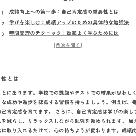
成績向上への第一歩：自己肯定感の重要性とは
学びを楽しむ：成績アップのための具体的な勉強法
時間管理のテクニック：効率よく学ぶためには
精神的サポートの力：自分を信じるために
自己肯定感を高めるための習慣とは
全ての学生が持つべき心の強さ：自信を育てる方法
成績アップと自己肯定感の両立：可能性を引き出そう
要性とは
ことにあります。学校での課題やテストでの結果が思わし
さな成功や進歩を認識する習慣を持ちましょう。例えば、
自己肯定感を育てます。 さらに、自己肯定感は学びの楽し
スを減らし、リラックスしながら勉強を進められます。 加
常に取り入れるだけで、心の持ちようが変わります。成績