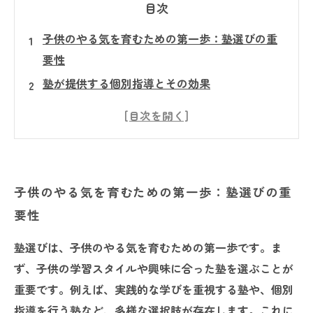
目次
子供のやる気を育むための第一歩：塾選びの重
要性
塾が提供する個別指導とその効果
さまざまな学習スタイルに合わせたカリキュラ
ムの紹介
仲間との切磋琢磨がもたらす意義
達成感を通じて得る自信とは
子供のやる気を育むための第一歩：塾選びの重
子供たちの未来を切り開くモチベーションの秘
要性
密
塾が子供のやる気を育む理由とその意義につい
塾選びは、子供のやる気を育むための第一歩です。ま
て
ず、子供の学習スタイルや興味に合った塾を選ぶことが
重要です。例えば、実践的な学びを重視する塾や、個別
指導を行う塾など、多様な選択肢が存在します。これに