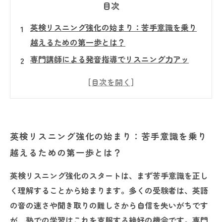
目次
英検リスニング強化の始まり：苦手意識を乗り
越えるための第一歩とは？
専門講師による発音指導でリスニング力アッ
プ！効果的な塾の学習法を徹底解説
音声素材を活用した段階的トレーニングでリス
ニング力を着実に伸ばす方法
塾環境を最大活用！効果的な学習プランの立て
英検リスニング強化の始まり：苦手意識を乗り
方とその実践ポイント
越えるための第一歩とは？
継続的なモチベーション維持術：英検リスニン
グ強化の成功ストーリー
英検リスニング強化のスタートは、まず苦手意識を正し
具体例で見る！英検リスニング対策に悩む生徒
く理解することから始まります。多くの受験者は、英語
たちの劇的ビフォーアフター
の音の速さや聞き取りの難しさから自信を失いがちです
が、塾での学習はこれを克服する絶好の機会です。専門