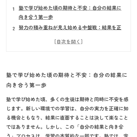
塾で学び始めた頃の期待と不安：自分の結果に
向き合う第一歩
努力の積み重ねが見え始める中盤戦：結果を正
しく理解することの大切さ
壁に直面した時の気づき：結果を受け入れ次へ
進む勇気とは
個別サポートを活用して見つけた自分の強みと
塾で学び始めた頃の期待と不安：自分の結果に
課題
向き合う第一歩
結果と向き合うことで得られる成長と未来の可
能性
塾で学び始めた頃、多くの生徒は期待と同時に不安を感
塾での学びがもたらす自己成長の秘訣とは？
じます。新しい環境での学習は、自分の実力を正確に知
結果を恐れず、前向きに捉えることで開ける新
る機会ともなり、結果に直面することは決して楽なこと
たな学習の道
ではありません。しかし、この「自分の結果と向き合
う」プロセスは、学習の本質的な一部です。塾では、定