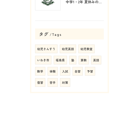
中学1・2年 夏休みの学習戦略
タグ
Tags
幼児さんすう
幼児英語
幼児教室
いわき市
福島県
塾
算数
英語
数学
体験
入試
自習
予習
復習
苦手
対策