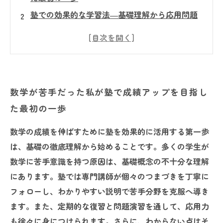
塾での効果的な学習法―基礎理解から応用問題
への挑戦
専門講師の指導とテクニックで劇的に変わった
私の数学力
成績アップを実感！塾活用の成功ポイントと
数学が苦手だった私が塾で成績アップを目指し
は？
た最初の一歩
数学の自信を手に入れた私が伝えたい、塾活用
の秘訣
数学の成績を伸ばすために塾を効果的に活用する第一歩
数学が苦手でも大丈夫！塾で着実に成績を伸ば
は、基礎の徹底理解から始めることです。多くの学生が
す方法
数学に苦手意識を持つ原因は、基礎概念の不十分な理解
今すぐ実践したい！成績アップを叶える数学テ
にあります。塾では専門講師が個々のつまづきを丁寧に
クニック集
フォローし、わかりやすい説明で苦手分野を克服へ導き
ます。また、定期的な復習と問題演習を通して、応用力
も徐々に身につけられます。さらに、わからない点はそ