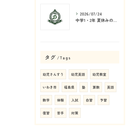
2026/07/24
中学1・2年 夏休みの学習戦略
タグ
Tags
幼児さんすう
幼児英語
幼児教室
いわき市
福島県
塾
算数
英語
数学
体験
入試
自習
予習
復習
苦手
対策