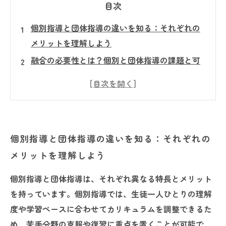
目次
個別指導と団体指導の違いを知る：それぞれの
メリットを理解しよう
融合の必要性とは？個別と団体指導の課題と可
能性を探る
実践事例でわかる！個別指導と団体指導を融合
した最適な学習環境
融合がもたらす効果とは？学習効率とモチベー
個別指導と団体指導の違いを知る：それぞれの
ションの驚くべき向上
メリットを理解しよう
未来の塾教育を創る：個別指導と団体指導融合
の成功ポイントと展望
個別指導と団体指導は、それぞれ異なる特長とメリット
個別指導の強みを活かしつつ団体指導の力を取
を持っています。個別指導では、生徒一人ひとりの理解
り入れる方法
度や学習ペースに合わせてカリキュラムを調整できるた
個別と団体の良さを兼ね備えた塾教育に向けて
め、苦手分野の克服や復習に重点を置くことが可能で