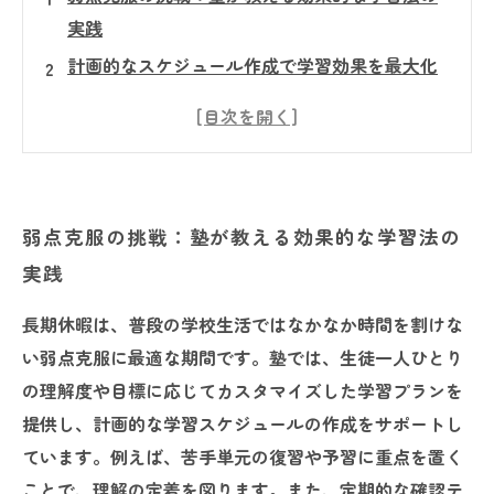
実践
計画的なスケジュール作成で学習効果を最大化
する方法
モチベーション維持の秘訣：長期休暇を乗り越
えるコツ
成果の確認と次の目標設定：塾での長期休暇学
弱点克服の挑戦：塾が教える効果的な学習法の
習の総まとめ
実践
長期休暇を活かして成績アップ！実際に効果が
あった学習法とは？
長期休暇は、普段の学校生活ではなかなか時間を割けな
これから始める人必見！塾で実践する長期休暇
い弱点克服に最適な期間です。塾では、生徒一人ひとり
の賢い勉強法
の理解度や目標に応じてカスタマイズした学習プランを
提供し、計画的な学習スケジュールの作成をサポートし
ています。例えば、苦手単元の復習や予習に重点を置く
ことで、理解の定着を図ります。また、定期的な確認テ