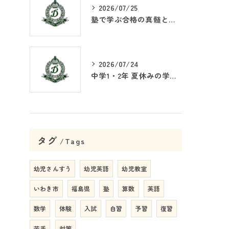
2026/07/25
塾で学ぶ合格の真髄とは何か
2026/07/24
中学1・2年 夏休みの学習戦略
タグ
Tags
幼児さんすう
幼児英語
幼児教室
いわき市
福島県
塾
算数
英語
数学
体験
入試
自習
予習
復習
苦手
対策