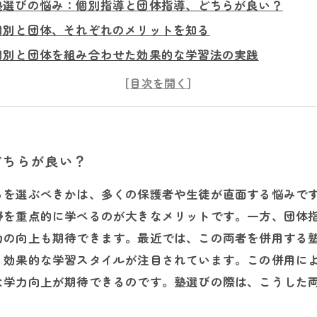
塾選びの悩み：個別指導と団体指導、どちらが良い？
個別と団体、それぞれのメリットを知る
個別と団体を組み合わせた効果的な学習法の実践
併用によって実現した成績アップと学習意欲の向上
個別指導・団体指導併用のメリットを最大限に引き出すポ
未来を見据えた塾教育：個別＋団体併用の今後の可能性
どちらが良い？
らを選ぶべきかは、多くの保護者や生徒が直面する悩みで
野を重点的に学べるのが大きなメリットです。一方、団体
力の向上も期待できます。最近では、この両者を併用する
う効果的な学習スタイルが注目されています。この併用に
な学力向上が期待できるのです。塾選びの際は、こうした