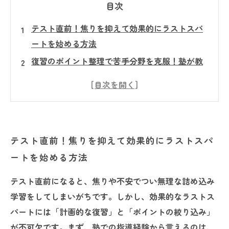
目次
テスト直前！焦りを抑えて効果的にラストスパ
ートを始める方法
復習のポイント整理で苦手分野を克服！塾が教
える効率アップ術
時間配分のコツを掴んでラストスパートを最大
限に活かすテクニック
集中力を維持する秘訣とは？最後まで諦めない
テスト直前！焦りを抑えて効果的にラストスパ
心構えと環境づくり
ートを始める方法
合格へのゴールが見える！ラストスパート成功
のための具体的戦略まとめ
テスト直前になると、焦りや不安でつい無理な詰め込み
塾講師が教える！直前期に絶対押さえたいテス
学習をしてしまいがちです。しかし、効果的なラストス
ト対策の基本
パートには「計画的な復習」と「ポイントの絞り込み」
不安を自信に変える！ラストスパートで実践し
が不可欠です。まず、塾での指導経験から言えるのは、