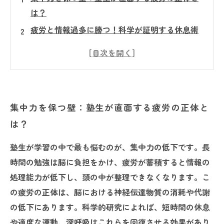
は？
疲労と情報過多に勝つ！科学が証明する休息術
の秘密
休憩の質が学習を変える！効率よく頭を整理す
る具体的な方法
実践編：休息を取り入れて脳をリフレッシュさ
集中力を保つ壁：塾生が直面する疲労の正体と
せる塾生の成功例
は？
ゴールに近づく！適切な休息で集中力を最大化
する最終ステップ
塾生が学習の中で最も悩むのが、集中力の低下です。長
なぜただの休憩では効果が薄いのか？休息の真
時間の勉強は脳に負担をかけ、疲労が蓄積すると情報の
の意味を理解する
処理能力が低下し、頭の中が整理できなくなります。こ
今日からできる！塾生のための簡単・効果的な
の疲労の正体は、脳における神経伝達物質の消耗や代謝
集中力アップ休息法
の低下にあります。科学的研究によれば、短時間の休息
や適度な運動、深呼吸はこれらを回復させる効果があり