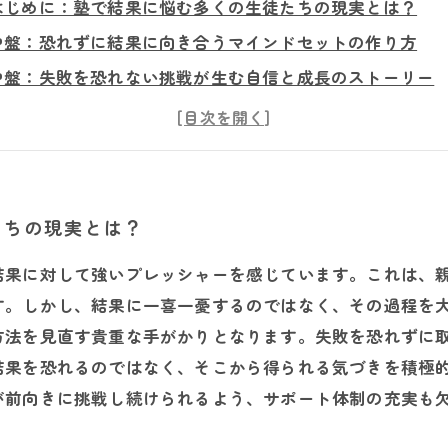
はじめに：塾で結果に悩む多くの生徒たちの現実とは？
中盤：恐れずに結果に向き合うマインドセットの作り方
中盤：失敗を恐れない挑戦が生む自信と成長のストーリー
まとめ：結果に囚われず本質的な学びを深めるために大切
実践編：塾で楽しみながら結果と向き合う学習環境の作り
未来へ：結果を恐れず挑戦し続ける生徒たちの希望のメッ
たちの現実とは？
結果に対して強いプレッシャーを感じています。これは、
す。しかし、結果に一喜一憂するのではなく、その過程を
方法を見直す貴重な手がかりとなります。失敗を恐れずに
結果を恐れるのではなく、そこから得られる気づきを積極
が前向きに挑戦し続けられるよう、サポート体制の充実も