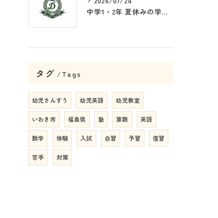
2026/07/24
中学1・2年 夏休みの学習戦略
タグ
Tags
幼児さんすう
幼児英語
幼児教室
いわき市
福島県
塾
算数
英語
数学
体験
入試
自習
予習
復習
苦手
対策