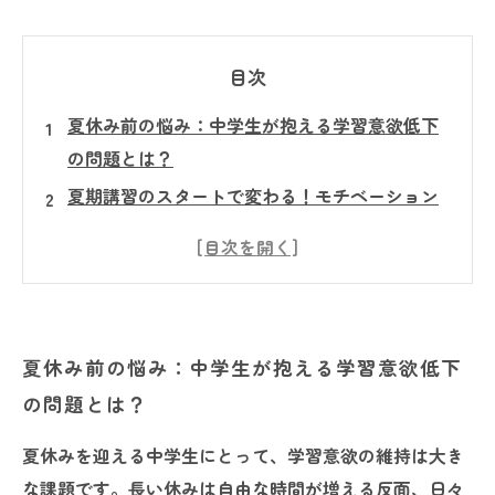
目次
夏休み前の悩み：中学生が抱える学習意欲低下
の問題とは？
夏期講習のスタートで変わる！モチベーション
アップの鍵を探る
仲間と共に成長する喜び：夏期講習で得られる
学びの醍醐味
自信を育てる夏期講習の実践法～成功体験が引
夏休み前の悩み：中学生が抱える学習意欲低下
き出す学習意欲～
の問題とは？
夏期講習後の変化とは？中学生が見せる意欲と
成績の向上例
夏休みを迎える中学生にとって、学習意欲の維持は大き
塾選びのポイント：夏期講習で本当にモチベー
な課題です。長い休みは自由な時間が増える反面、日々