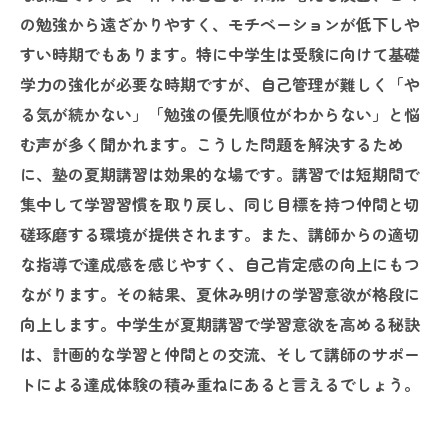
ションが上がる理由
の勉強から遠ざかりやすく、モチベーションが低下しや
親子で考える中学生の夏期講習活用法～学習意
すい時期でもあります。特に中学生は受験に向けて基礎
欲を高める秘訣～
学力の強化が必要な時期ですが、自己管理が難しく「や
る気が続かない」「勉強の優先順位がわからない」と悩
む声が多く聞かれます。こうした問題を解決するため
に、塾の夏期講習は効果的な場です。講習では短期間で
集中して学習習慣を取り戻し、同じ目標を持つ仲間と切
磋琢磨する環境が提供されます。また、講師からの適切
な指導で達成感を感じやすく、自己肯定感の向上にもつ
ながります。その結果、夏休み明けの学習意欲が格段に
向上します。中学生が夏期講習で学習意欲を高める秘訣
は、計画的な学習と仲間との交流、そして講師のサポー
トによる達成体験の積み重ねにあると言えるでしょう。