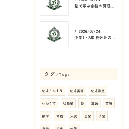
塾で学ぶ合格の真髄とは何か
2026/07/24
中学1・2年 夏休みの学習戦略
タグ
Tags
幼児さんすう
幼児英語
幼児教室
いわき市
福島県
塾
算数
英語
数学
体験
入試
自習
予習
復習
苦手
対策