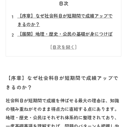
目次
【序章】なぜ社会科目が短期間で成績アップで
きるのか？
【展開】地理・歴史・公民の基礎が身につけば
応用も怖くない理由
【展開】塾現場で見た！効率的な社会科目の学
習法とその効果
【展開】知識の積み重ねが結果に直結する社会
【序章】なぜ社会科目が短期間で成績アップで
科目の特性とは？
きるのか？
【結論】社会科目NO1即効成績アップ法と受験
生の成功事例紹介
社会科目が短期間で成績を伸ばせる最大の理由は、知識
単科目で得点力アップ！社会が短期間で伸びる
の積み重ねがそのまま得点力に直結する点にあります。
秘密を徹底解説
地理・歴史・公民はそれぞれ体系的に整理されており、
受験生必見！最短で社会の成績を伸ばすための
一度基礎事項を理解すれば、問題のパターンも把握しや