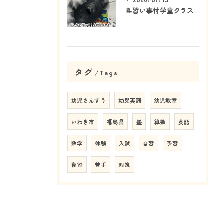
📝習い事付学童クラス
タグ
Tags
幼児さんすう
幼児英語
幼児教室
いわき市
福島県
塾
算数
英語
数学
体験
入試
自習
予習
復習
苦手
対策