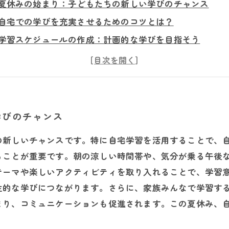
夏休みの始まり：子どもたちの新しい学びのチャンス
自宅での学びを充実させるためのコツとは？
学習スケジュールの作成：計画的な学びを目指そう
教材選びのポイント：効果的な選択で学習効果を高める
楽しく学ぶためのアイデア：自宅学習をもっと楽しく！
毎日のルーチンに学びを組み込む：自立した学習者を育て
夏休みを無駄にしない！自宅学習を振り返ってみよう
学びのチャンス
の新しいチャンスです。特に自宅学習を活用することで、
ることが重要です。朝の涼しい時間帯や、気分が乗る午後
テーマや楽しいアクティビティを取り入れることで、学習
主的な学びにつながります。さらに、家族みんなで学習す
まり、コミュニケーションも促進されます。この夏休み、