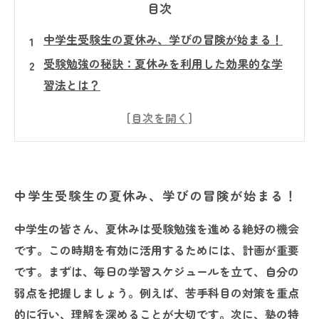
目次
中学生受験生の夏休み、学びの冒険が始まる！
受験勉強の秘訣：夏休みを利用した効果的な学
習法とは？
理想の学びのペースを見つけるための計画の立
て方
塾を賢く活用！特訓で学力アップを目指そう
オンライン学習の魅力と自主学習のメリット
中学生受験生の夏休み、学びの冒険が始まる！
夏休みを乗り越えた中学生たちの成功体験と
は？
中学生の皆さん、夏休みは受験勉強を進める絶好の機会
充実した夏を経て、志望校合格への道を切り開
です。この時期を有効に活用するためには、計画が重要
こう
です。まずは、毎日の学習スケジュールを立て、自分の
弱点を把握しましょう。例えば、苦手科目の対策を重点
的に行い、理解を深めることが大切です。次に、塾の特