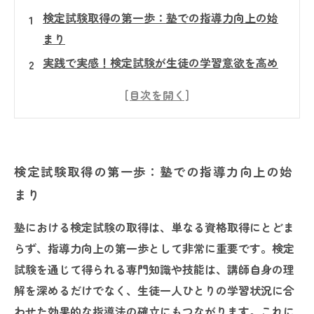
検定試験取得の第一歩：塾での指導力向上の始
まり
実践で実感！検定試験が生徒の学習意欲を高め
る理由
専門知識を武器に：検定がもたらす指導の質の
ステップアップ
個別対応力の強化：検定試験が支える生徒理解
検定試験取得の第一歩：塾での指導力向上の始
の深化
まり
信頼とブランド価値の向上へ：検定取得が塾に
もたらす未来
塾における検定試験の取得は、単なる資格取得にとどま
検定試験はただの資格？塾業界における実践的
らず、指導力向上の第一歩として非常に重要です。検定
メリットとは
試験を通じて得られる専門知識や技能は、講師自身の理
塾で役立つ検定試験の具体例と活用法：成功す
解を深めるだけでなく、生徒一人ひとりの学習状況に合
る教育現場の秘密
わせた効果的な指導法の確立にもつながります。これに