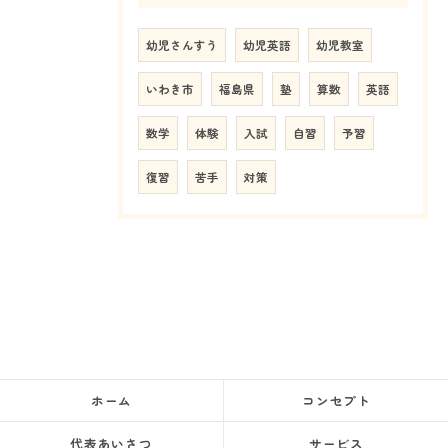
幼児さんすう
幼児英語
幼児教室
いわき市
福島県
塾
算数
英語
数学
体験
入試
自習
予習
復習
苦手
対策
ホーム
コンセプト
代表あいさつ
サービス