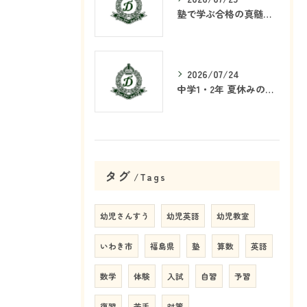
塾で学ぶ合格の真髄とは何か
2026/07/24
中学1・2年 夏休みの学習戦略
タグ
Tags
幼児さんすう
幼児英語
幼児教室
いわき市
福島県
塾
算数
英語
数学
体験
入試
自習
予習
復習
苦手
対策