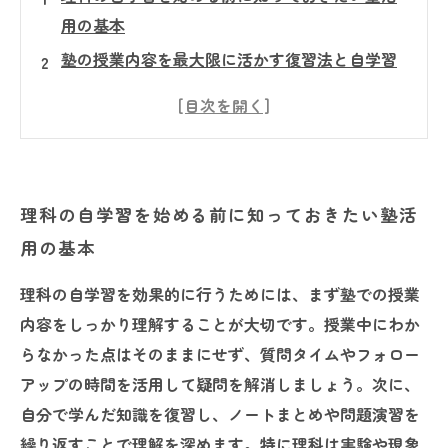
用の基本
塾の授業内容を最大限に活かす復習法と自学習
の工夫
疑問をそのままにしない！塾での質問タイムの
賢い使い方
苦手分野を克服するための具体的な自学習アプ
理科の自学習を始める前に知っておきたい塾活
ローチとは？
用の基本
理科の基礎力アップから志望校合格へ！塾と自
学習の最強タッグ
理科の自学習を効果的に行うためには、まず塾での授業
なぜ理科の自学習は「やり方」が成績を左右す
内容をしっかり理解することが大切です。授業中にわか
るのか？
らなかった点はそのままにせず、質問タイムやフォロー
日々の学習習慣を整えて、理科が得意科目にな
アップの時間を活用して疑問を解消しましょう。次に、
る秘訣
自分で学んだ知識を復習し、ノートまとめや問題演習を
繰り返すことで理解を深めます。特に理科は実験や現象